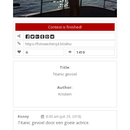
Contest is finished!
https://fotowedstrijd.blokhutboot.nl/fotowedstrijd-1/?contest
6
1419
Title:
Titanic gevoel
Author:
Kristien
Ronny
8:00 am (juli 29, 2018)
Titanic gevoel door een goeie actrice.