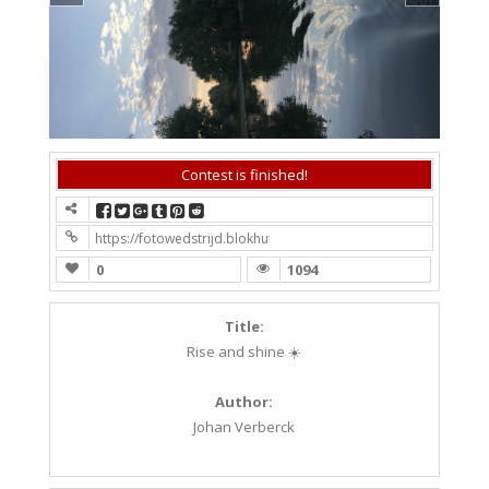
Contest is finished!
https://fotowedstrijd.blokhutboot.nl/fotowedstrijd-1/?contest
0
1094
Title:
Rise and shine ☀️
Author:
Johan Verberck