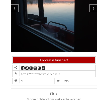
Contest is finished!
https://fotowedstrijd.blokhutboot.nl/fotowedstrijd-5/?contest
1
595
Title:
Mooie ochtend om wakker te worden