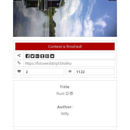
Contest is finished!
https://fotowedstrijd.blokhutboot.nl/fotowedstrijd-1/?contest
2
1122
Title:
Rust 😊😎
Author:
Willy