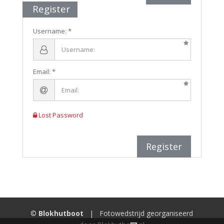
Register
Username:
Email:
Lost Password
Register
©
Blokhutboot
| Fotowedstrijd georganiseerd